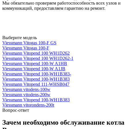
Мы обязательно проверяем работоспособность всех узлов и
коммуникаций, предоставляем гарантию на ремонт.
Выберите модель
Viessmann Vitogas 100-F GS
Viessmann Vitogas 100-F
Viessmann Vitopend 100 WH1D262
Viessmann Vitopend 100 WH1D262-1
Viessmann Vitopend 100-W A1HB
Viessmann Vitopend 100-W A1JB
Viessmann Vitopend 100-WH1B383-
Viessmann Vitopend 100-WH1B383
Viessmann Vitopend 111-WHSB047
Viessmann vitodens-100w
Viessmann vitodens-200w
Viessmann Vitopend 100-WH1B383
Viessmann vitorondens-200t
Вопрос-ответ
Зачем необходимо обслуживание котла