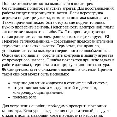
Полное отключение котла выполняется после трех
безуспешных попыток запустить агрегат. Для восстановления
работы следует перезапустить котел.
Если перезагрузка
агрегата не дает результата, возможна поломка клапана газа.
Также причиной может быть отсутствие подачи топлива,
нужно проверить вентиль. Неисправность электронной платы
также может выдавать ошибку F4. Это происходит, когда
пламя разжигается, но электроника этого не фиксирует.
F2
Перегрев теплообменника – срабатывает предохранительный
термостат, котел отключается. Термостат, как правило,
устанавливается на выходе из первичного теплообменника.
Основная его задача – обеспечить контроль и защиту агрегата
от чрезмерного нагрева. Ошибка появляется при неполадках в
работе датчика t, термостата или циркуляционного контура.
06
Свидетельствует о снижении давления в системе. Причин
такой ошибки может быть несколько:
падение давления жидкости в отопительной системе;
отсутствие контакта между платой и датчиком,
контролирующим давление;
поломка реле.
Для устранения ошибки необходимо проверить показания
манометра. Если уровень давления недостаточный, следует
открыть подпитывающий кран и возместить недостаток