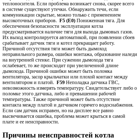
теплоносителя. Если проблема возникает снова, скорее всего
в системе существуют утечки. Обнаружить течи, если
коммуникации скрытые, можно только с применением
высокоточных приборов.
F5 (E0)
Пониженная тяга. Для
обеспечения безопасности эксплуатации котла
предусматривается наличие тяги для выхода дымовых газов.
Их выход контролируется автоматикой, при появлении сбоев
срабатывает датчик тяги и котел прекращает работу.
Причиной отсутствия тяги может быть дымоход
неправильного размера, ошибки монтажа, образование наледи
на внутренней стенке. При сужении дымохода тяга
ослабевает, то же происходит при увеличенной длине
дымохода. Причиной ошибки может быть поломка
вентилятора, засор крыльчатки или плохой контакт между
вентилятором и платой.
F59
Неполадка датчика ГВС,
невозможность измерять температуру. Свидетельствует либо о
поломке этого датчика, либо и превышении рабочей
температуры. Также причиной может быть отсутствие
контакта между платой и датчиком горячего водоснабжения.
Если сам датчик исправен, но на дисплее все равно
высвечивается ошибка, проблема может крыться в самой
плате и ее неисправности.
Причины неисправностей котла