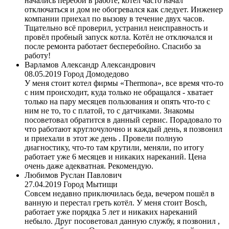
начались перебои в работе, котёл часто начал
отключаться и дом не обогревался как следует. Инженер
компании приехал по вызову в течение двух часов.
Тщательно всё проверил, устранил неисправность и
провёл пробный запуск котла. Котёл не отключался и
после ремонта работает бесперебойно. Спасибо за
работу!
Варламов Александр Александрович
08.05.2019
Город Домодедово
У меня стоит котел фирмы «Thermona», все время что-то
с ним происходит, куда только не обращался - хватает
только на пару месяцев пользования и опять что-то с
ним не то, то с платой, то с датчиками. Знакомы
посоветовал обратится в данный сервис. Порадовало то
что работают круглочулочно и каждый день, я позвонил
и приехали в этот же день . Провели полную
диагностику, что-то там крутили, меняли, по итогу
работает уже 6 месяцев и никаких нареканий. Цена
очень даже адекватная. Рекомендую.
Любимов Руслан Павлович
27.04.2019
Город Мытищи
Совсем недавно приключилась беда, вечером пошёл в
ванную и перестал греть котёл. У меня стоит Bosch,
работает уже порядка 5 лет и никаких нареканий
небыло. Друг посоветовал данную службу, я позвонил ,