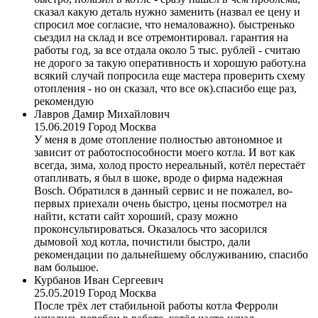
сказал какую деталь нужно заменить (назвал ее цену и
спросил мое согласие, что немаловажно). быстренько
сьездил на склад и все отремонтировал. гарантия на
работы год, за все отдала около 5 тыс. рублей - считаю
не дорого за такую оперативность и хорошую работу.на
всякий случай попросила еще мастера проверить схему
отопления - но он сказал, что все ок).спасибо еще раз,
рекомендую
Лавров Дамир Михайлович
15.06.2019
Город Москва
У меня в доме отопление полностью автономное и
зависит от работоспособности моего котла. И вот как
всегда, зима, холод просто нереальный, котёл перестаёт
отапливать, я был в шоке, вроде о фирма надежная
Bosch. Обратился в данный сервис и не пожалел, во-
первых приехали очень быстро, цены посмотрел на
найти, кстати сайт хороший, сразу можно
проконсультироваться. Оказалось что засорился
дымовой ход котла, почистили быстро, дали
рекомендации по дальнейшему обслуживанию, спасибо
вам большое.
Курбанов Иван Сергеевич
25.05.2019
Город Москва
После трёх лет стабильной работы котла Ферроли