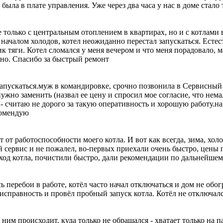
ыла в плате управления. Уже через два часа у нас в доме стало
только с центральным отоплением в квартирах, но и с котлами в
с началом холодов, котел неожиданно перестал запускаться. Есте
к тяги. Котел сломался у меня вечером и что меня порадовало, ма
чно. Спасибо за быстрый ремонт
 запускаться.муж в командировке, срочно позвонила в Сервисный
 нужно заменить (назвал ее цену и спросил мое согласие, что нем
ей - считаю не дорого за такую оперативность и хорошую работу.
екомендую
от работоспособности моего котла. И вот как всегда, зима, холо
 сервис и не пожалел, во-первых приехали очень быстро, цены 
 ход котла, почистили быстро, дали рекомендации по дальнейше
ь перебои в работе, котёл часто начал отключаться и дом не обо
еисправность и провёл пробный запуск котла. Котёл не отключалс
ним происходит, куда только не обращался - хватает только на па