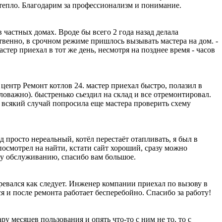
 тепло. Благодарим за профессионализм и понимание.
 частных домах. Вроде бы всего 2 года назад делала
ственно, в срочном режиме пришлось вызывать мастера на дом. -
стер приехал в тот же день, несмотря на позднее время - часов
 центр Ремонт котлов 24. мастер приехал быстро, полазил в
аловажно). быстренько сьездил на склад и все отремонтировал.
на всякий случай попросила еще мастера проверить схему
д просто нереальный, котёл перестаёт отапливать, я был в
посмотрел на найти, кстати сайт хороший, сразу можно
му обслуживанию, спасибо вам большое.
гревался как следует. Инженер компании приехал по вызову в
я и после ремонта работает бесперебойно. Спасибо за работу!
ру месяцев пользования и опять что-то с ним не то, то с