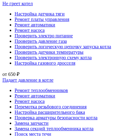
Не греет котел
Настройка датчика тяги
Ремонт платы управления
Ремонт автоматики
Ремонт насоса
Проверить электро питание
Проверить давление газа
Проверить логическую цепочку запуска котла
Проверить датчики температуры
Проверить электронную схему котла
Настройка газового дросселя
от 650 ₽
Падает давление в котле
Ремонт теплообменников
Ремонт автоматики
Ремонт насоса
Перемотка резьбового соединения
Настройка расширительного бака
Проверка арматуры безопасности котла
Замена запчасти
Замена секций теплообменника котла
Поиск места течи