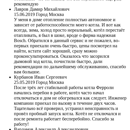
рекомендую
Лавров Дамир Михайлович
15.06.2019
Город Москва
У меня в доме отопление полностью автономное и
зависит от работоспособности моего котла. И вот как
всегда, зима, холод просто нереальный, котёл перестаёт
отапливать, я был в шоке, вроде о фирма надежная
Bosch. Обратился в данный сервис и не пожалел, во-
первых приехали очень быстро, цены посмотрел на
найти, кстати сайт хороший, сразу можно
проконсультироваться. Оказалось что засорился
дымовой ход котла, почистили быстро, дали
рекомендации по дальнейшему обслуживанию, спасибо
вам большое.
Курбанов Иван Сергеевич
25.05.2019
Город Москва
После трёх лет стабильной работы котла Ферроли
начались перебои в работе, котёл часто начал
отключаться и дом не обогревался как следует. Инженер
компании приехал по вызову в течение двух часов.
Тщательно всё проверил, устранил неисправность и
провёл пробный запуск котла. Котёл не отключался и
после ремонта работает бесперебойно. Спасибо за
работу!
Варламов Александр Александрович