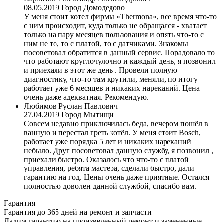
08.05.2019
Город Домодедово
У меня стоит котел фирмы «Thermona», все время что-то
с ним происходит, куда только не обращался - хватает
только на пару месяцев пользования и опять что-то с
ним не то, то с платой, то с датчиками. Знакомы
посоветовал обратится в данный сервис. Порадовало то
что работают круглочулочно и каждый день, я позвонил
и приехали в этот же день . Провели полную
диагностику, что-то там крутили, меняли, по итогу
работает уже 6 месяцев и никаких нареканий. Цена
очень даже адекватная. Рекомендую.
Любимов Руслан Павлович
27.04.2019
Город Мытищи
Совсем недавно приключилась беда, вечером пошёл в
ванную и перестал греть котёл. У меня стоит Bosch,
работает уже порядка 5 лет и никаких нареканий
небыло. Друг посоветовал данную службу, я позвонил ,
приехали быстро. Оказалось что что-то с платой
управления, ребята мастера, сделали быстро, дали
гарантию на год. Цены очень даже приятные. Остался
полностью доволен данной службой, спасибо вам.
Гарантия
Гарантия до 365 дней на ремонт и запчасти
Дадим гарантию на произведенный ремонт и замененные