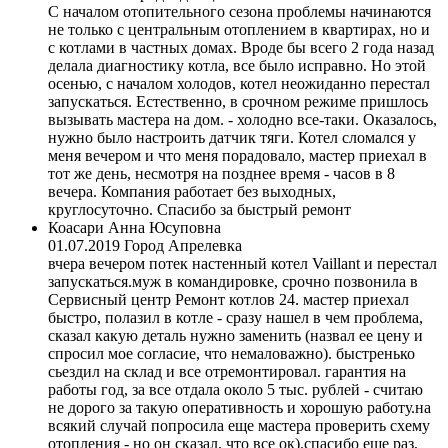
С началом отопительного сезона проблемы начинаются
не только с центральным отоплением в квартирах, но и
с котлами в частных домах. Вроде бы всего 2 года назад
делала диагностику котла, все было исправно. Но этой
осенью, с началом холодов, котел неожиданно перестал
запускаться. Естественно, в срочном режиме пришлось
вызывать мастера на дом. - холодно все-таки. Оказалось,
нужно было настроить датчик тяги. Котел сломался у
меня вечером и что меня порадовало, мастер приехал в
тот же день, несмотря на позднее время - часов в 8
вечера. Компания работает без выходных,
круглосуточно. Спасибо за быстрый ремонт
Коасари Анна Юсуповна
01.07.2019
Город Апрелевка
вчера вечером потек настенный котел Vaillant и перестал
запускаться.муж в командировке, срочно позвонила в
Сервисный центр Ремонт котлов 24. мастер приехал
быстро, полазил в котле - сразу нашел в чем проблема,
сказал какую деталь нужно заменить (назвал ее цену и
спросил мое согласие, что немаловажно). быстренько
сьездил на склад и все отремонтировал. гарантия на
работы год, за все отдала около 5 тыс. рублей - считаю
не дорого за такую оперативность и хорошую работу.на
всякий случай попросила еще мастера проверить схему
отопления - но он сказал, что все ок).спасибо еще раз,