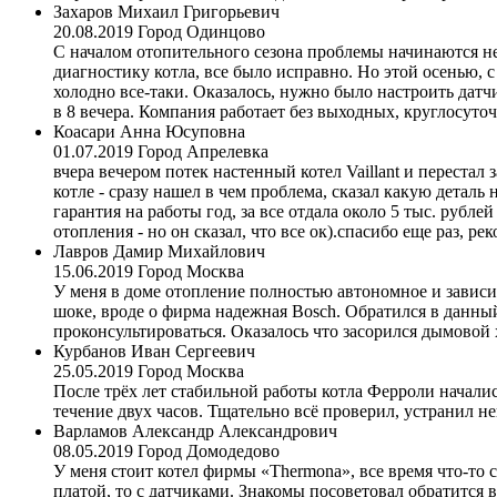
Захаров Михаил Григорьевич
20.08.2019
Город Одинцово
С началом отопительного сезона проблемы начинаются не 
диагностику котла, все было исправно. Но этой осенью, 
холодно все-таки. Оказалось, нужно было настроить датчи
в 8 вечера. Компания работает без выходных, круглосуто
Коасари Анна Юсуповна
01.07.2019
Город Апрелевка
вчера вечером потек настенный котел Vaillant и перестал
котле - сразу нашел в чем проблема, сказал какую деталь
гарантия на работы год, за все отдала около 5 тыс. рубл
отопления - но он сказал, что все ок).спасибо еще раз, р
Лавров Дамир Михайлович
15.06.2019
Город Москва
У меня в доме отопление полностью автономное и зависит 
шоке, вроде о фирма надежная Bosch. Обратился в данный
проконсультироваться. Оказалось что засорился дымовой
Курбанов Иван Сергеевич
25.05.2019
Город Москва
После трёх лет стабильной работы котла Ферроли началис
течение двух часов. Тщательно всё проверил, устранил н
Варламов Александр Александрович
08.05.2019
Город Домодедово
У меня стоит котел фирмы «Thermona», все время что-то с 
платой, то с датчиками. Знакомы посоветовал обратится 