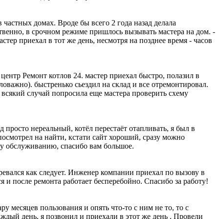
 частных домах. Вроде бы всего 2 года назад делала
ственно, в срочном режиме пришлось вызывать мастера на дом. -
стер приехал в тот же день, несмотря на позднее время - часов
 центр Ремонт котлов 24. мастер приехал быстро, полазил в
аловажно). быстренько сьездил на склад и все отремонтировал.
на всякий случай попросила еще мастера проверить схему
д просто нереальный, котёл перестаёт отапливать, я был в
посмотрел на найти, кстати сайт хороший, сразу можно
му обслуживанию, спасибо вам большое.
гревался как следует. Инженер компании приехал по вызову в
я и после ремонта работает бесперебойно. Спасибо за работу!
ру месяцев пользования и опять что-то с ним не то, то с
ждый день, я позвонил и приехали в этот же день . Провели