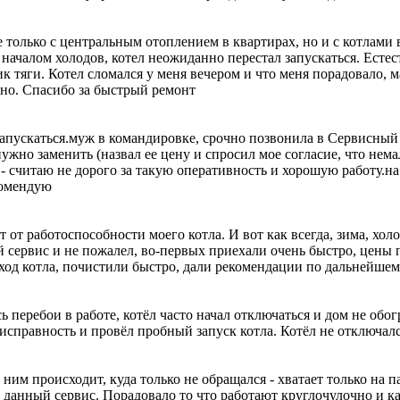
только с центральным отоплением в квартирах, но и с котлами в
с началом холодов, котел неожиданно перестал запускаться. Есте
к тяги. Котел сломался у меня вечером и что меня порадовало, ма
чно. Спасибо за быстрый ремонт
 запускаться.муж в командировке, срочно позвонила в Сервисный
 нужно заменить (назвал ее цену и спросил мое согласие, что нем
ей - считаю не дорого за такую оперативность и хорошую работу.
екомендую
от работоспособности моего котла. И вот как всегда, зима, холо
 сервис и не пожалел, во-первых приехали очень быстро, цены 
 ход котла, почистили быстро, дали рекомендации по дальнейше
ь перебои в работе, котёл часто начал отключаться и дом не обо
еисправность и провёл пробный запуск котла. Котёл не отключалс
ним происходит, куда только не обращался - хватает только на па
в данный сервис. Порадовало то что работают круглочулочно и ка